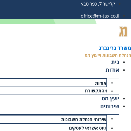
קלישר 7, כפר סבא
office@m-tax.co.il
עמוד הבית
»
הצהרת הון ראשונה
הצהרת הון ראשונה
משרד גרינברג
הנהלת חשבונות וייעוץ מס
זמן קריאה: 9 דקות
בית
תאריך עדכון אחרון: 28/06/2026
אודות
אודות
מהתקשורת
יועץ מס
שירותים
שירותי הנהלת חשבונות
גיוס אשראי לעסקים