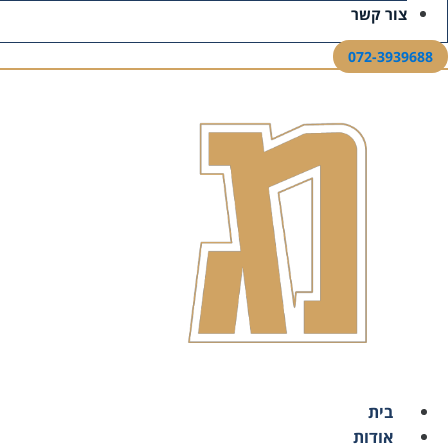
צור קשר
המ
הנכסים וההתחייבויות האפשריים. טופס 1219 כולל פירוט של:
072-3939688
מזומנים ויתרות בחשבונות בנק
ניירות ערך, מניות וקרנות
קופות גמל, פנסיה וקרנות השתלמות
ביטוחי חיים וחיסכון
נכסי מקרקעין (דירות, מגרשים, נכסים מסחריים)
כלי רכב
תכולת בית ותכשיטים מעל סכום מסוים
נכסים והשקעות בחו"ל
הלוואות, משכנתאות והתחייבויות אחרות
את הטופס הרשמי ניתן להוריד מהקישור הבא –
טופס 1219 מקוון
מול הנתונים שרשות המסים מצפה לקבל.
רשימת המסמכים המלאה להכנה
בית
ההכנה היא חצי מהעבודה. ככל שתאספו את המסמכים בצורה מסודרת
אודות