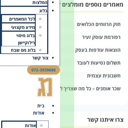
המלצות
קריאה עבורך:
בלוג
לכל המאמרים
מידע מקצועי
בלוג מיסוי
רילוקיישן
בלוג מס שבח
צור קשר
072-3939688
דעת
בית
אודות
אודות