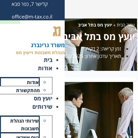
קלישר 7, כפר סבא
office@m-tax.co.il
משרד גרינברג
הנהלת חשבונות וייעוץ מס
בית
אודות
אודות
מהתקשורת
יועץ מס
שירותים
שירותי הנהלת
חשבונות
גיוס אשראי