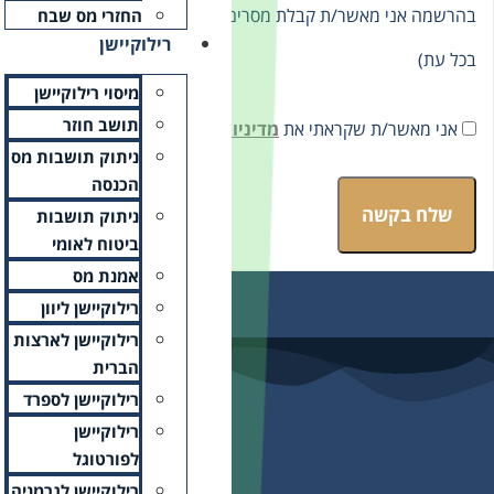
סומיים במייל (ניתן להסיר
החזרי מס שבח
רילוקיישן
מיסוי רילוקיישן
תושב חוזר
ת הפרטיות
ומסכים/ה לתנאיה.
ניתוק תושבות מס
הכנסה
ניתוק תושבות
ביטוח לאומי
אמנת מס
רילוקיישן ליוון
רילוקיישן לארצות
הברית
רילוקיישן לספרד
רילוקיישן
לפורטוגל
רילוקיישן לגרמניה