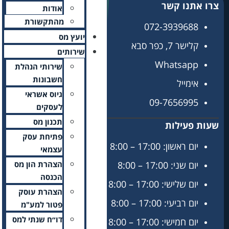
אודות
מהתקשורת
יועץ מס
שירותים
שירותי הנהלת
חשבונות
גיוס אשראי
לעסקים
תכנון מס
פתיחת עסק
עצמאי
הצהרת הון מס
הכנסה
הצהרת עוסק
פטור למע"מ
דו״ח שנתי למס