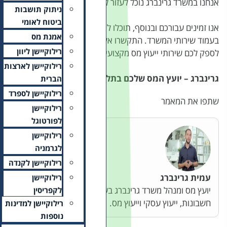
כם.
ניתוק תושבות
ביטוח לאומי
מצוא מידע רב על שירותינו גם
אמנת מס
נו כבר עכשיו ואנו נשמח
רילוקיישן ליוון
ם.
רילוקיישן לארצות
 אביב והסביבה
הברית
רילוקיישן לספרד
רילוקיישן
לפורטוגל
רילוקיישן
לגרמניה
רילוקיישן לקנדה
רילוקיישן
ע"מ המעניק שירותי הנהלת
לקפריסין
רילוקיישן למדינות
נוספות