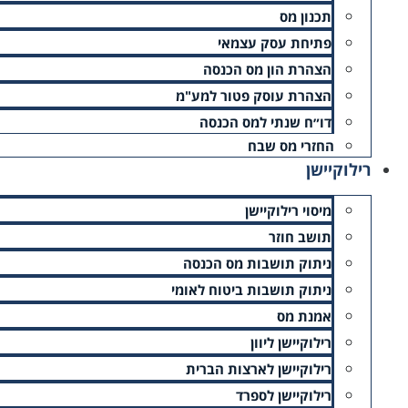
תכנון מס
פתיחת עסק עצמאי
הצהרת הון מס הכנסה
הצהרת עוסק פטור למע"מ
דו״ח שנתי למס הכנסה
החזרי מס שבח
רילוקיישן
מיסוי רילוקיישן
תושב חוזר
ניתוק תושבות מס הכנסה
ניתוק תושבות ביטוח לאומי
תוכן עניינים
אמנת מס
רילוקיישן ליוון
בחרתם לצאת לדרך עצמאית? בשעה טובה! כמו כל ההתחלות גם כ
החוקים החדשים של המשחק, הכול ייעשה פשוט יותר. החוק דורש 
רילוקיישן לארצות הברית
דיווחים תקופתיים ושמירה על זכויות עובדים. עוסקים עצמאיים צרי
רילוקיישן לספרד