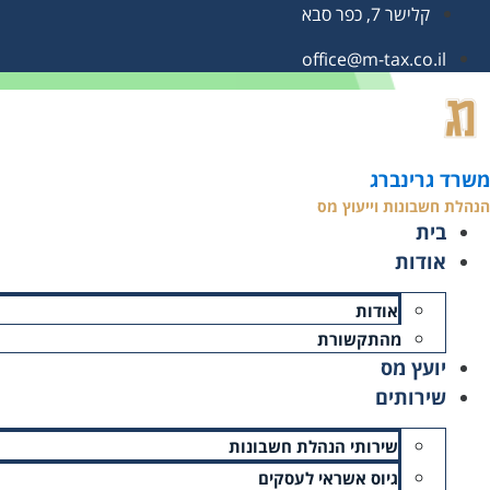
קלישר 7, כפר סבא
office@m-tax.co.il
עמוד הבית
»
להיות עוסק פטור או מורשה?
להיות עוסק פטור או מורשה?
משרד גרינברג
הנהלת חשבונות וייעוץ מס
זמן קריאה: 4 דקות
בית
תאריך עדכון אחרון: 11/01/2026
אודות
אודות
מהתקשורת
יועץ מס
שירותים
שירותי הנהלת חשבונות
גיוס אשראי לעסקים