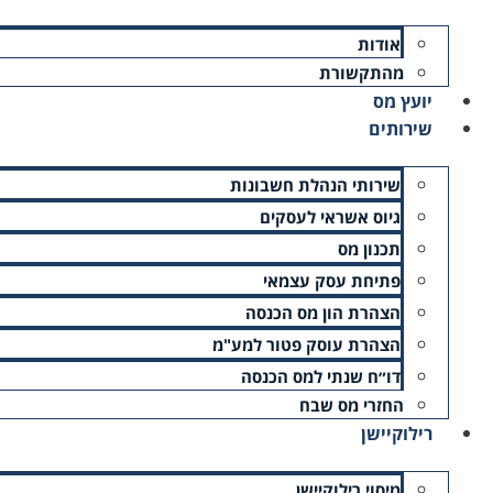
חשבונית עצמית
אודות
מהתקשורת
שכר אומנים – כל מה שצריך לדעת
יועץ מס
שירותים
שירותי הנהלת חשבונות
צרו איתנו קשר
גיוס אשראי לעסקים
תכנון מס
זקוקים לייעוץ? פנייתכם חשובה לנו, אנא השאירו פרטים ונציג
פתיחת עסק עצמאי
הצהרת הון מס הכנסה
הצהרת עוסק פטור למע"מ
דו״ח שנתי למס הכנסה
החזרי מס שבח
רילוקיישן
מיסוי רילוקיישן