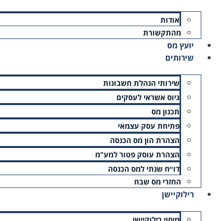
חשבונית עצמית
אודות
מהתקשורת
שכר אומנים – כל מה שצריך לדעת
יועץ מס
שירותים
שירותי הנהלת חשבונות
גיוס אשראי לעסקים
צרו איתנו קשר
תכנון מס
פתיחת עסק עצמאי
זקוקים לייעוץ? פנייתכם חשובה לנו, אנא השאירו פרטים ונציג
הצהרת הון מס הכנסה
הצהרת עוסק פטור למע"מ
דו״ח שנתי למס הכנסה
החזרי מס שבח
רילוקיישן
מיסוי רילוקיישן