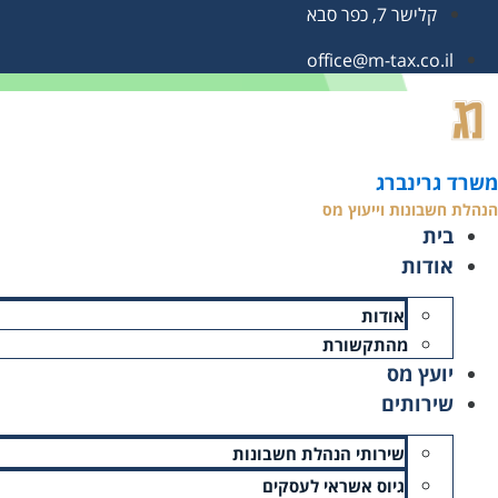
קלישר 7, כפר סבא
office@m-tax.co.il
עמוד הבית
»
ניהול ספרים לעסק – למה זה כל כך חשוב
ניהול ספרים לעסק – למה זה כל כך
משרד גרינברג
הנהלת חשבונות וייעוץ מס
זמן קריאה: 3 דקות
בית
תאריך עדכון אחרון: 19/10/2025
אודות
אודות
מהתקשורת
יועץ מס
שירותים
שירותי הנהלת חשבונות
גיוס אשראי לעסקים