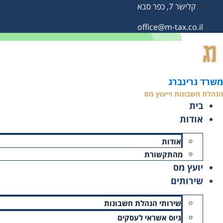
קלישר 7, כפר סבא
office@m-tax.co.il
עמוד הבית
»
איך לנהל עסק נכון?
איך לנהל עסק נכון?
משרד גרינברג
הנהלת חשבונות וייעוץ מס
זמן קריאה: 3 דקות
בית
תאריך עדכון אחרון: 28/03/2024
אודות
אודות
מהתקשורת
יועץ מס
שירותים
שירותי הנהלת חשבונות
גיוס אשראי לעסקים