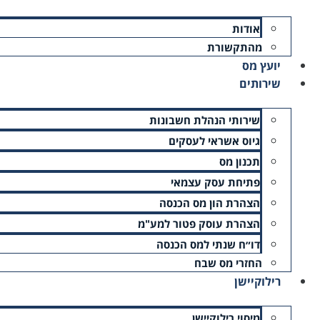
אודות
מהתקשורת
יועץ מס
שירותים
שירותי הנהלת חשבונות
גיוס אשראי לעסקים
תכנון מס
בהרשמה אני מאשר/ת קבלת מסרים פרסומיים במייל (ניתן להס
פתיחת עסק עצמאי
הצהרת הון מס הכנסה
הצהרת עוסק פטור למע"מ
אני מאשר/ת שקראתי את
מדיניות הפרטיות
ומסכים/ה לתנאיה
דו״ח שנתי למס הכנסה
החזרי מס שבח
רילוקיישן
שלח בקשה
מיסוי רילוקיישן