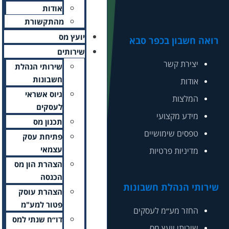
אודות
מהתקשורת
יועץ מס
שירותים
שירותי הנהלת
חשבונות
גיוס אשראי
לעסקים
תכנון מס
פתיחת עסק
עצמאי
הצהרת הון מס
הכנסה
הצהרת עוסק
פטור למע"מ
דו״ח שנתי למס