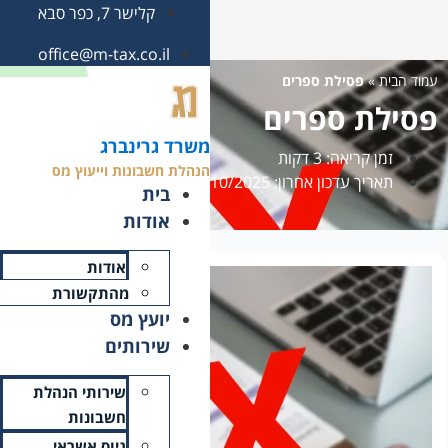
קלישר 7, כפר סבא
office@m-tax.co.il
משרד גרינברג
הנהלת חשבונות וייעוץ מס
בית
אודות
אודות
מהתקשורת
יועץ מס
שירותים
שירותי הנהלת
חשבונות
גיוס אשראי