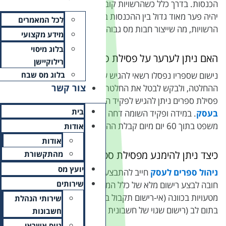
בעות את ההכנסה של הנישום
בפועל לבין ההכנסות שיקבעו
לכל המאמרים
ה.
מידע מקצועי
בלוג מיסוי
פרים?
רילוקיישן
נישום שספריו נפסלו רשאי להגיש ערעור בתוך 30 יום מיום קבלת
בלוג מס שבח
צור קשר
הרשויות. את הערעור על
השומה שערך את
הביקורת
בית
ת הערעור, ניתן לערער לבית
אודות
אודות
רים?
מהתקשורת
יועץ מס
בצורה מדויקת ואחראית,
שירותים
סמכים בעסק ולהימנע
בעסק) או מטעויות שנעשו
שירותי הנהלת
בעסק).
חשבונות
גיוס אשראי