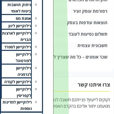
ניתוק תושבות
ביטוח לאומי
אמנת מס
רילוקיישן ליוון
רילוקיישן לארצות
הברית
רילוקיישן לספרד
רילוקיישן
דעת
לפורטוגל
רילוקיישן
לגרמניה
רילוקיישן לקנדה
רילוקיישן
לקפריסין
, אנא השאירו פרטים ונציג
רילוקיישן למדינות
רי
נוספות