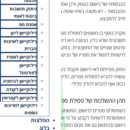
הכנסה
ר להקל ראש ברישום
ניתוק תושבות
משתמשים ברישום, הרישום
ביטוח לאומי
אמנת מס
ים הוא כאשר מוציאים
רילוקיישן ליוון
ום שגוי של החשבונית או
רילוקיישן לארצות
רה כזה גם ניתנת האפשרות
הברית
ם ולקבוע שומה על פי אומדן.
רילוקיישן לספרד
רילוקיישן
סק בצורה חמורה ביותר, אשר
לפורטוגל
ם מנהליים הכרוכים בעלויות
רילוקיישן לגרמניה
רילוקיישן לקנדה
רילוקיישן לקפריסין
ים?
רילוקיישן למדינות
ת העיקרית היא שניתנת
נוספות
מדן את ההכנסה של אותו
המלצות
יה חייב לשלם בגין אותן
בלוג