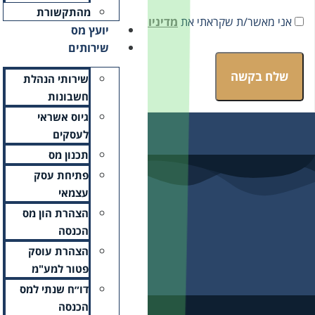
מהתקשורת
ת הפרטיות
ומסכים/ה לתנאיה.
יועץ מס
שירותים
שירותי הנהלת
חשבונות
גיוס אשראי
לעסקים
תכנון מס
פתיחת עסק
עצמאי
הצהרת הון מס
הכנסה
הצהרת עוסק
פטור למע"מ
דו״ח שנתי למס
הכנסה