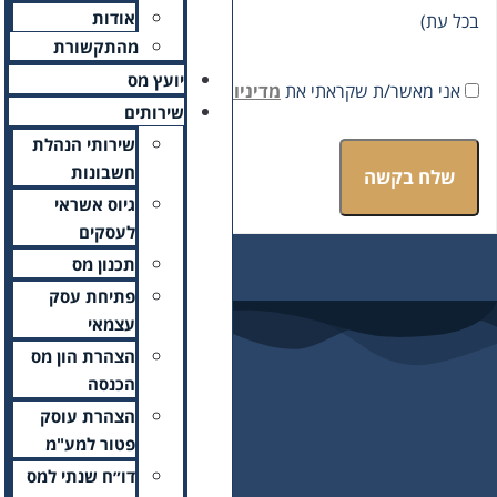
אודות
מהתקשורת
יועץ מס
ת הפרטיות
ומסכים/ה לתנאיה.
שירותים
שירותי הנהלת
חשבונות
גיוס אשראי
לעסקים
תכנון מס
פתיחת עסק
עצמאי
הצהרת הון מס
הכנסה
הצהרת עוסק
פטור למע"מ
דו״ח שנתי למס