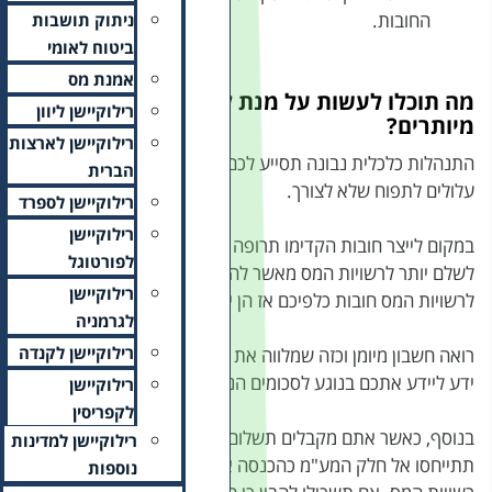
ניתוק תושבות
ביטוח לאומי
אמנת מס
להימנע מחובות
רילוקיישן ליוון
רילוקיישן לארצות
 להימנע מצבירת חובות אשר
הברית
רילוקיישן לספרד
רילוקיישן
 למכה ושלמו
מקדמות
, עדיף
לפורטוגל
 חייב להן. זכרו כי אם יש
רילוקיישן
חזירו לכם עם ריבית והצמדה.
לגרמניה
רילוקיישן לקנדה
 העסקים שלו בצורה צמודה
דרשים.
רילוקיישן
לקפריסין
ומצטרף אליו מע"מ אל
רילוקיישן למדינות
א כתחנת מעבר ביניכם ובין
נוספות