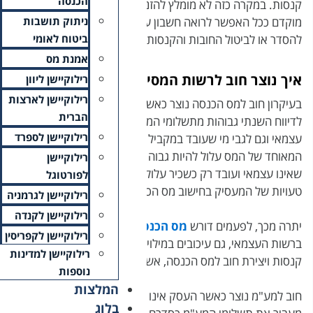
הכנסה
ח את הטיפול וכדאי לפנות
 מנת שיסייע לכם להגיע
ניתוק תושבות
ביטוח לאומי
אמנת מס
ם?
רילוקיישן ליוון
רילוקיישן לארצות
ר השומות הסופיות בהתאם
הברית
דמות השוטפים. זה נכון לגבי
רילוקיישן לספרד
כשכיר. במקרה השני, החישוב
מסכומי המס ששילם. גם מי
רילוקיישן
 להגיע לחוב בעיקר בשל
לפורטוגל
נסה.
רילוקיישן לגרמניה
רילוקיישן לקנדה
ה להצהיר על ההון
העומד
רילוקיישן לקפריסין
דוח הצהרת הון יובילו להטלת
רילוקיישן למדינות
עלול לתפוח ולצבור ריביות.
נוספות
המלצות
דווח על מע"מ במועד ואינו
בלוג