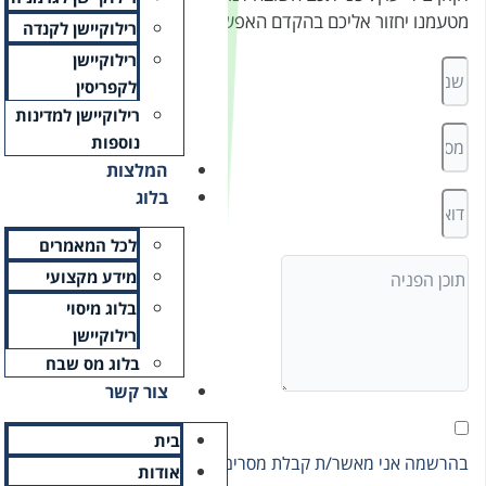
רי
רילוקיישן לקנדה
רילוקיישן
לקפריסין
רילוקיישן למדינות
נוספות
המלצות
בלוג
לכל המאמרים
מידע מקצועי
בלוג מיסוי
רילוקיישן
בלוג מס שבח
צור קשר
בית
סומיים במייל (ניתן להסיר
אודות