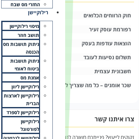
החזרי מס שבח
רילוקיישן
מיסוי רילוקיישן
תושב חוזר
ניתוק תושבות מס
הכנסה
ניתוק תושבות
ביטוח לאומי
אמנת מס
דעת
רילוקיישן ליוון
רילוקיישן לארצות
הברית
רילוקיישן לספרד
רילוקיישן
לפורטוגל
, אנא השאירו פרטים ונציג
רילוקיישן לגרמניה